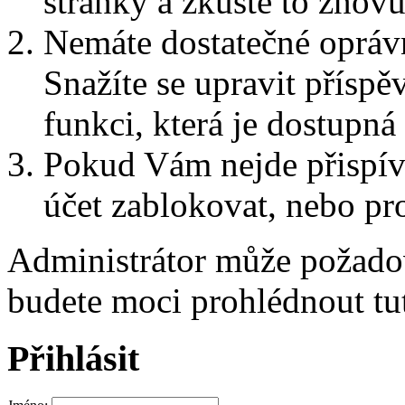
stránky a zkuste to znovu
Nemáte dostatečné oprávn
Snažíte se upravit přísp
funkci, která je dostupn
Pokud Vám nejde přispív
účet zablokovat, nebo pro
Administrátor může požad
budete moci prohlédnout tu
Přihlásit