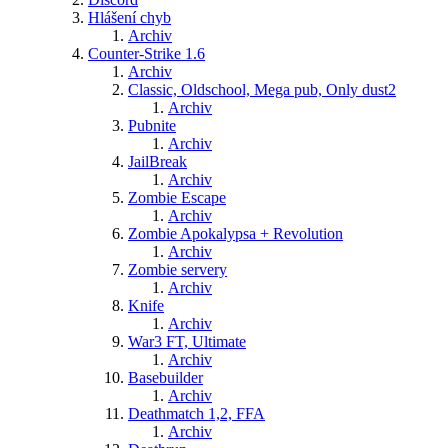
Hlášení chyb
Archiv
Counter-Strike 1.6
Archiv
Classic, Oldschool, Mega pub, Only dust2
Archiv
Pubnite
Archiv
JailBreak
Archiv
Zombie Escape
Archiv
Zombie Apokalypsa + Revolution
Archiv
Zombie servery
Archiv
Knife
Archiv
War3 FT, Ultimate
Archiv
Basebuilder
Archiv
Deathmatch 1,2, FFA
Archiv