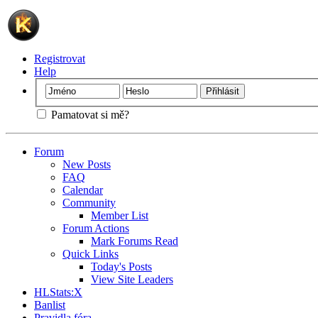
Registrovat
Help
Pamatovat si mě?
Forum
New Posts
FAQ
Calendar
Community
Member List
Forum Actions
Mark Forums Read
Quick Links
Today's Posts
View Site Leaders
HLStats:X
Banlist
Pravidla fóra