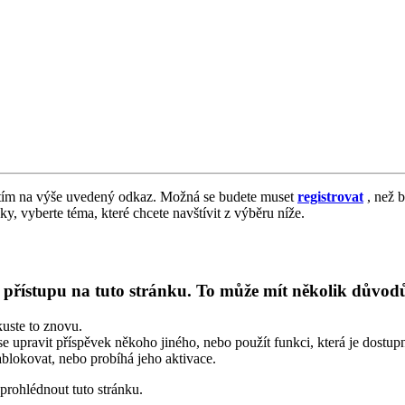
tím na výše uvedený odkaz. Možná se budete muset
registrovat
, než b
vky, vyberte téma, které chcete navštívit z výběru níže.
k přístupu na tuto stránku. To může mít několik důvod
kuste to znovu.
se upravit příspěvek někoho jiného, nebo použít funkci, která je dostu
blokovat, nebo probíhá jeho aktivace.
prohlédnout tuto stránku.