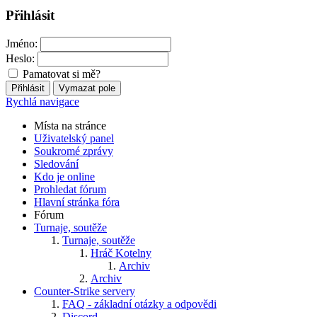
Přihlásit
Jméno:
Heslo:
Pamatovat si mě?
Rychlá navigace
Místa na stránce
Uživatelský panel
Soukromé zprávy
Sledování
Kdo je online
Prohledat fórum
Hlavní stránka fóra
Fórum
Turnaje, soutěže
Turnaje, soutěže
Hráč Kotelny
Archiv
Archiv
Counter-Strike servery
FAQ - základní otázky a odpovědi
Discord