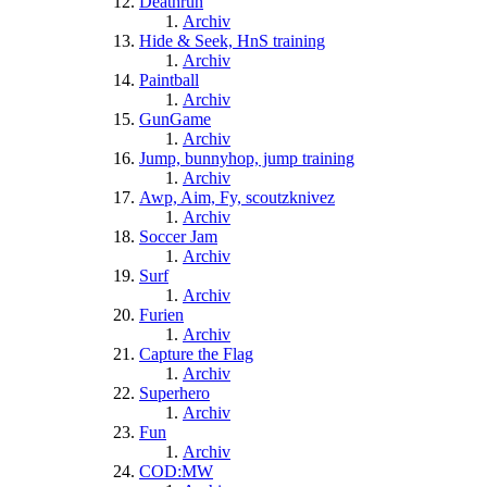
Deathrun
Archiv
Hide & Seek, HnS training
Archiv
Paintball
Archiv
GunGame
Archiv
Jump, bunnyhop, jump training
Archiv
Awp, Aim, Fy, scoutzknivez
Archiv
Soccer Jam
Archiv
Surf
Archiv
Furien
Archiv
Capture the Flag
Archiv
Superhero
Archiv
Fun
Archiv
COD:MW