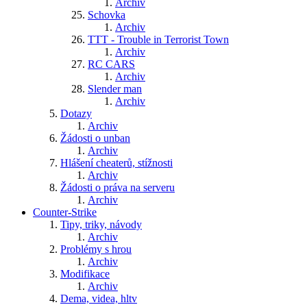
Archiv
Schovka
Archiv
TTT - Trouble in Terrorist Town
Archiv
RC CARS
Archiv
Slender man
Archiv
Dotazy
Archiv
Žádosti o unban
Archiv
Hlášení cheaterů, stížnosti
Archiv
Žádosti o práva na serveru
Archiv
Counter-Strike
Tipy, triky, návody
Archiv
Problémy s hrou
Archiv
Modifikace
Archiv
Dema, videa, hltv