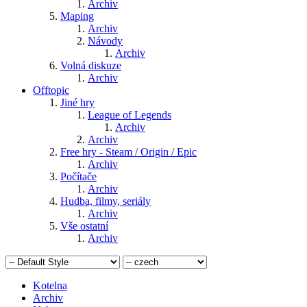
Archiv
Maping
Archiv
Návody
Archiv
Volná diskuze
Archiv
Offtopic
Jiné hry
League of Legends
Archiv
Archiv
Free hry - Steam / Origin / Epic
Archiv
Počítače
Archiv
Hudba, filmy, seriály
Archiv
Vše ostatní
Archiv
Kotelna
Archiv