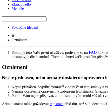
Zkracovadlo
Medaile
Pokročilé hledání
Oznámení
Pokud je toto Vaše první návštěva, podívejte se na
FAQ
kliknu
postupovjte dle instrukcí. Chcete-li ihned začít prohlížet příspě
Oznámení
Nejste příhlášen, nebo nemáte dostatečné oprávnění 
Nejste přihlášen. Vyplňte formulář v dolní části této stránky a z
Nemáte dostatečné oprávnění k zobrazení této stránky. Snažíte 
Pokud Vám nejde přispívat, administrátor vám mohl váš účet za
Administrátor může požadovat
registraci
před tím, než si budete moci 