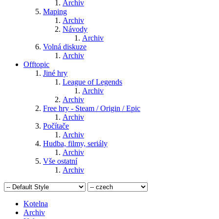
Archiv
Maping
Archiv
Návody
Archiv
Volná diskuze
Archiv
Offtopic
Jiné hry
League of Legends
Archiv
Archiv
Free hry - Steam / Origin / Epic
Archiv
Počítače
Archiv
Hudba, filmy, seriály
Archiv
Vše ostatní
Archiv
Kotelna
Archiv