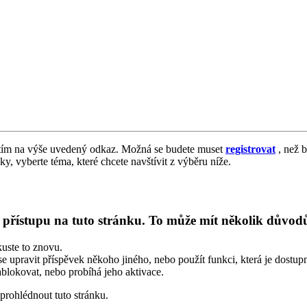
tím na výše uvedený odkaz. Možná se budete muset
registrovat
, než b
vky, vyberte téma, které chcete navštívit z výběru níže.
k přístupu na tuto stránku. To může mít několik důvod
kuste to znovu.
se upravit příspěvek někoho jiného, nebo použít funkci, která je dostu
blokovat, nebo probíhá jeho aktivace.
prohlédnout tuto stránku.