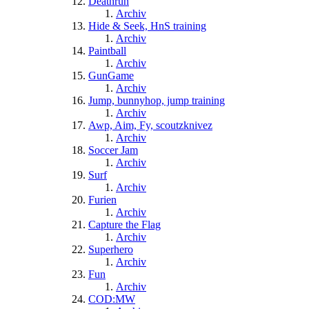
Deathrun
Archiv
Hide & Seek, HnS training
Archiv
Paintball
Archiv
GunGame
Archiv
Jump, bunnyhop, jump training
Archiv
Awp, Aim, Fy, scoutzknivez
Archiv
Soccer Jam
Archiv
Surf
Archiv
Furien
Archiv
Capture the Flag
Archiv
Superhero
Archiv
Fun
Archiv
COD:MW