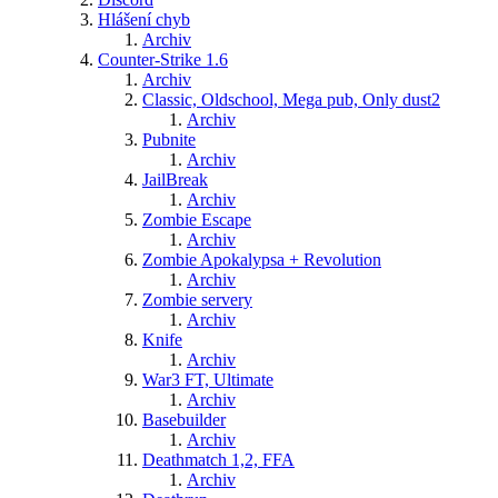
Hlášení chyb
Archiv
Counter-Strike 1.6
Archiv
Classic, Oldschool, Mega pub, Only dust2
Archiv
Pubnite
Archiv
JailBreak
Archiv
Zombie Escape
Archiv
Zombie Apokalypsa + Revolution
Archiv
Zombie servery
Archiv
Knife
Archiv
War3 FT, Ultimate
Archiv
Basebuilder
Archiv
Deathmatch 1,2, FFA
Archiv