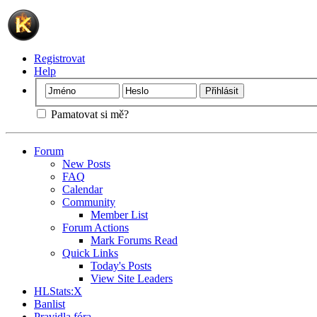
Registrovat
Help
Pamatovat si mě?
Forum
New Posts
FAQ
Calendar
Community
Member List
Forum Actions
Mark Forums Read
Quick Links
Today's Posts
View Site Leaders
HLStats:X
Banlist
Pravidla fóra