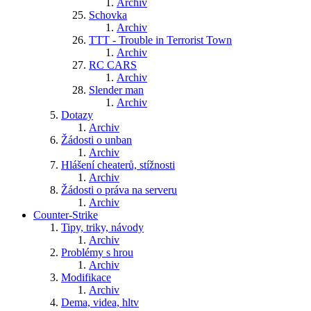
Archiv
Schovka
Archiv
TTT - Trouble in Terrorist Town
Archiv
RC CARS
Archiv
Slender man
Archiv
Dotazy
Archiv
Žádosti o unban
Archiv
Hlášení cheaterů, stížnosti
Archiv
Žádosti o práva na serveru
Archiv
Counter-Strike
Tipy, triky, návody
Archiv
Problémy s hrou
Archiv
Modifikace
Archiv
Dema, videa, hltv