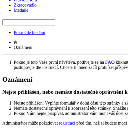
Zkracovadlo
Medaile
Pokročilé hledání
Oznámení
Pokud je toto Vaše první návštěva, podívejte se na
FAQ
kliknu
postupovjte dle instrukcí. Chcete-li ihned začít prohlížet příspě
Oznámení
Nejste příhlášen, nebo nemáte dostatečné oprávnění 
Nejste přihlášen. Vyplňte formulář v dolní části této stránky a z
Nemáte dostatečné oprávnění k zobrazení této stránky. Snažíte 
Pokud Vám nejde přispívat, administrátor vám mohl váš účet za
Administrátor může požadovat
registraci
před tím, než si budete moci 