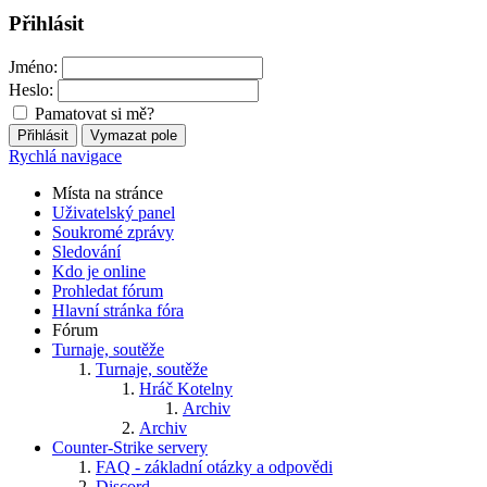
Přihlásit
Jméno:
Heslo:
Pamatovat si mě?
Rychlá navigace
Místa na stránce
Uživatelský panel
Soukromé zprávy
Sledování
Kdo je online
Prohledat fórum
Hlavní stránka fóra
Fórum
Turnaje, soutěže
Turnaje, soutěže
Hráč Kotelny
Archiv
Archiv
Counter-Strike servery
FAQ - základní otázky a odpovědi
Discord