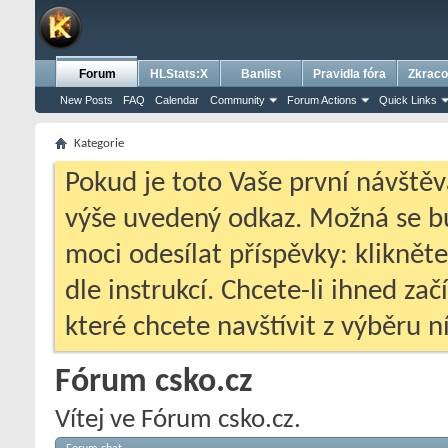
Forum
HLStats:X
Banlist
Pravidla fóra
Zkraco
New Posts
FAQ
Calendar
Community
Forum Actions
Quick Links
Kategorie
Pokud je toto Vaše první návštěv
výše uvedený odkaz. Možná se 
moci odesílat příspěvky: klikněte
dle instrukcí. Chcete-li ihned zač
které chcete navštívit z výběru ní
Fórum csko.cz
Vítej ve Fórum csko.cz.