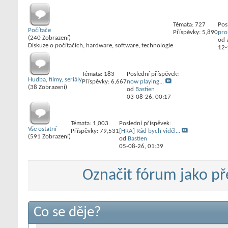
Témata: 727
Pos
Počítače
Příspěvky: 5,890
pro
(240 Zobrazení)
od
Diskuze o počítačích, hardware, software, technologie
12-
Témata: 183
Poslední příspěvek:
Hudba, filmy, seriály
Příspěvky: 6,667
now playing...
(38 Zobrazení)
od
Bastien
03-08-26,
00:17
Témata: 1,003
Poslední příspěvek:
Vše ostatní
Příspěvky: 79,531
[HRA] Rád bych viděl...
(591 Zobrazení)
od
Bastien
05-08-26,
01:39
Označit fórum jako p
Co se děje?