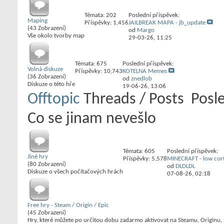
Témata: 202
Poslední příspěvek:
Maping
Příspěvky: 1,456
JAILBREAK MAPA - jb_update
(43 Zobrazení)
od
Margo
Vše okolo tvorby map
29-03-26,
11:25
Témata: 675
Poslední příspěvek:
Volná diskuze
Příspěvky: 10,743
KOTELNA Memes
(36 Zobrazení)
od
znedlob
Diskuze o této hře
19-06-26,
13:06
Offtopic
Threads / Posts
Posl
Co se jinam nevešlo
Témata: 605
Poslední příspěvek:
Jiné hry
Příspěvky: 5,578
MINECRAFT - low cort
(80 Zobrazení)
od
DLDLDL
Diskuze o všech počítačových hrách
07-08-26,
02:18
Free hry - Steam / Origin / Epic
(45 Zobrazení)
Hry, které můžete po určitou dobu zadarmo aktivovat na Steamu, Originu,