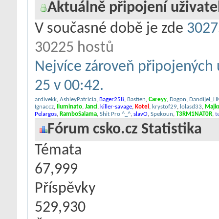
Aktuálně připojení uživate
V současné době je zde
3027
30225 hostů
Nejvíce zároveň připojených 
25 v 00:42.
ardivekk
,
AshleyPatricia
,
Bager258
,
Bastien
,
Careyy
,
Dagon
,
Dandijel_H
Ignaccz
,
Iluminato
,
Janci
,
killer-savage
,
Kotel
,
krystof29
,
lolasd33
,
Majk
Pelargos
,
RamboSalama
,
Shit Pro ^_^
,
slavO
,
Spekoun
,
T3RM1NAT0R
,
t
Fórum csko.cz Statistika
Témata
67,999
Příspěvky
529,930