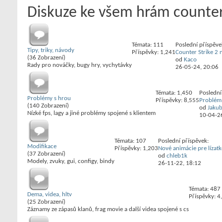
Diskuze ke všem hrám counter
Témata: 111
Poslední příspěve
Tipy, triky, návody
Příspěvky: 1,241
Counter Strike 2 no
(36 Zobrazení)
od
Kaco
Rady pro nováčky, bugy hry, vychytávky
26-05-24,
20:06
Témata: 1,450
Poslední
Problémy s hrou
Příspěvky: 8,555
Problém
(140 Zobrazení)
od
Jaku
Nízké fps, lagy a jiné problémy spojené s klientem
10-04-2
Témata: 107
Poslední příspěvek:
Modifikace
Příspěvky: 1,203
Nové animácie pre lízatk
(37 Zobrazení)
od
chleb1k
Modely, zvuky, gui, configy, bindy
26-11-22,
18:12
Témata: 487
Dema, videa, hltv
Příspěvky: 4
(25 Zobrazení)
Záznamy ze zápasů klanů, frag movie a další videa spojené s cs