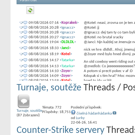
Forum chat
09/08/2026 07:16
<
Koprakek
>
@Kotel: neasi, zrovna on je ten
08/08/2026 20:28
<Ignaccz>
@Kotel: jj
08/08/2026 20:28
<Ignaccz>
@Ignaccz: dej tam ty co tam byl
08/08/2026 20:27
<Ignaccz>
@Kotel: no brutal sracky
08/08/2026 19:04
<
DLDLDL
>
@Janci: Njn každej se Jmenuje n
08/08/2026 18:33
<
Janci
>
nick ve hre: dldldl.. Ahoj, jmenu
08/08/2026 18:19
<
Kotel
>
@Zoyer mně bylo hned divný, pro
08/08/2026 14:17
<
Tatarka
>
An old cowboy went riding out
08/08/2026 14:13
<
Tatarka
>
@znedlob: Co jeeeeeeeeeeeeee?
08/08/2026 14:10
<
Zoyer
>
A potom si precti pokec v af :D
08/08/2026 14:09
<
Zoyer
>
Kdopak si s tim hral? Moc moznos
08/08/2026 13:59
<
Kotel
>
hned to jdu vrátit
Turnaje, soutěže
Threads / Po
08/08/2026 13:58
<
Kotel
>
tvl na ttt nekdo nahral dobry sr
nedelame spolu. tomu neuveris ja
08/08/2026 13:52
<
Zoyer
>
kecame atd a najednou to vsechn
08/08/2026 13:51
<
Kotel
>
na ttt jsem nic neměnil
08/08/2026 13:50
<
Kotel
>
jsem nevěděl, že děláte spolu
Témata: 772
Poslední příspěvek:
08/08/2026 13:49
<
Kotel
>
aha, to nebyl fór
Turnaje, soutěže
Příspěvky: 18,751
číselná hádanhádanka
08/08/2026 13:41
<
Zoyer
>
nas naborar koprakek je moment
(87 Zobrazení)
od
Lurky
08/08/2026 13:10
<
DLDLDL
>
@^nismo: to ne tuším
22-06-26,
16:41
08/08/2026 12:37
<^nismo>
DLDLDL naborar kdy?
Counter-Strike servery
Thread
08/08/2026 12:20
<
znedlob
>
tatranka
08/08/2026 10:55
<
Tatarka
>
Caute:)