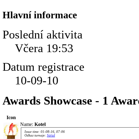
Hlavní informace
Poslední aktivita
Včera
19:53
Datum registrace
10-09-10
Awards Showcase - 1 Awar
Icon
Name:
Kotel
Issue time: 01-08-16, 07:06
Odkaz turnaje:
Súťaž