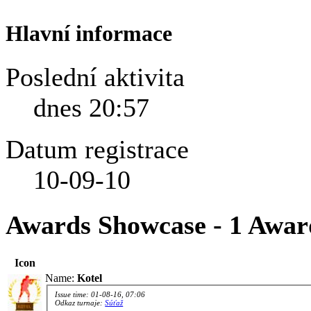
Hlavní informace
Poslední aktivita
dnes
20:57
Datum registrace
10-09-10
Awards Showcase - 1 Awar
Icon
Name:
Kotel
Issue time: 01-08-16, 07:06
Odkaz turnaje:
Súťaž