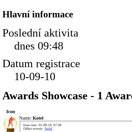
Hlavní informace
Poslední aktivita
dnes
09:48
Datum registrace
10-09-10
Awards Showcase - 1 Awar
Icon
Name:
Kotel
Issue time: 01-08-16, 07:06
Odkaz turnaje:
Súťaž