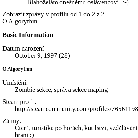
Blahoželám dnešnému oslávencovi! :-)
Zobrazit zprávy v profilu od 1 do
2
z
2
O Algorythm
Basic Information
Datum narození
October 9, 1997 (28)
O Algorythm
Umístění:
Zombie sekce, správa sekce maping
Steam profil:
http://steamcommunity.com/profiles/765611
Zájmy:
Čtení, turistika po horách, kutilství, vzdělávání
hraní :)