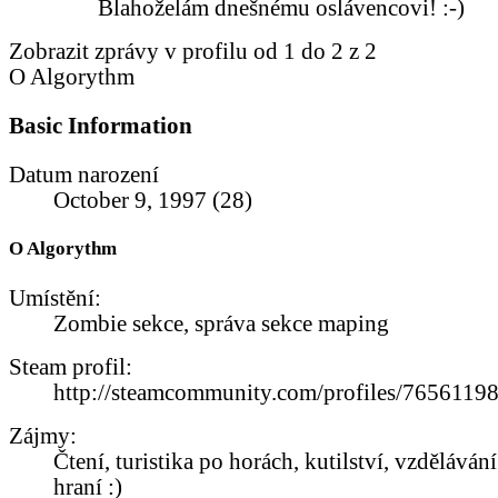
Blahoželám dnešnému oslávencovi! :-)
Zobrazit zprávy v profilu od 1 do
2
z
2
O Algorythm
Basic Information
Datum narození
October 9, 1997 (28)
O Algorythm
Umístění:
Zombie sekce, správa sekce maping
Steam profil:
http://steamcommunity.com/profiles/765611
Zájmy:
Čtení, turistika po horách, kutilství, vzdělávání
hraní :)