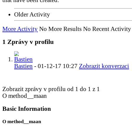
that have been created.
Older Activity
More Activity
No More Results
No Recent Activity
1
Zprávy v profilu
Bastien
-
01-12-17
10:27
Zobrazit konverzaci
Zobrazit zprávy v profilu od 1 do
1
z
1
O method__maan
Basic Information
O method__maan