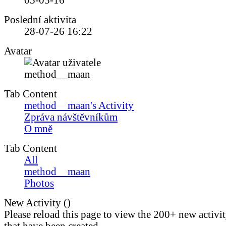
05-03-16
Poslední aktivita
28-07-26
16:22
Avatar
Tab Content
method__maan's Activity
Zpráva návštěvníkům
O mně
Tab Content
All
method__maan
Photos
New Activity (
)
Please reload this page to view the 200+ new activi