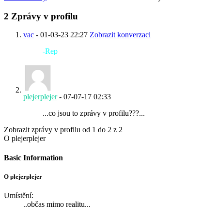
2
Zprávy v profilu
vac
-
01-03-23
22:27
Zobrazit konverzaci
-Rep
plejerplejer
-
07-07-17
02:33
...co jsou to zprávy v profilu???...
Zobrazit zprávy v profilu od 1 do
2
z
2
O plejerplejer
Basic Information
O plejerplejer
Umístění:
..občas mimo realitu...