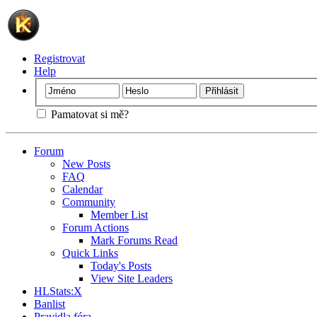
Registrovat
Help
Pamatovat si mě?
Forum
New Posts
FAQ
Calendar
Community
Member List
Forum Actions
Mark Forums Read
Quick Links
Today's Posts
View Site Leaders
HLStats:X
Banlist
Pravidla fóra