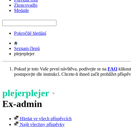
Zkracovadlo
Medaile
Pokročilé hledání
Seznam členů
plejerplejer
Pokud je toto Vaše první návštěva, podívejte se na
FAQ
kliknu
postupovjte dle instrukcí. Chcete-li ihned začít prohlížet příspě
plejerplejer
Ex-admin
Hledat ve všech příspěvcích
Najít všechny příspěvky