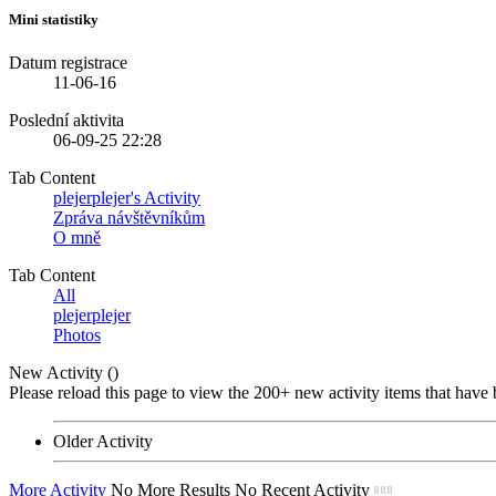
Mini statistiky
Datum registrace
11-06-16
Poslední aktivita
06-09-25
22:28
Tab Content
plejerplejer's Activity
Zpráva návštěvníkům
O mně
Tab Content
All
plejerplejer
Photos
New Activity (
)
Please reload this page to view the 200+ new activity items that have 
Older Activity
More Activity
No More Results
No Recent Activity