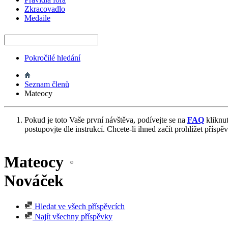
Zkracovadlo
Medaile
Pokročilé hledání
Seznam členů
Mateocy
Pokud je toto Vaše první návštěva, podívejte se na
FAQ
kliknu
postupovjte dle instrukcí. Chcete-li ihned začít prohlížet příspě
Mateocy
Nováček
Hledat ve všech příspěvcích
Najít všechny příspěvky