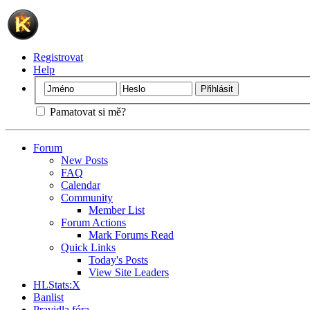
Registrovat
Help
Pamatovat si mě?
Forum
New Posts
FAQ
Calendar
Community
Member List
Forum Actions
Mark Forums Read
Quick Links
Today's Posts
View Site Leaders
HLStats:X
Banlist
Pravidla fóra