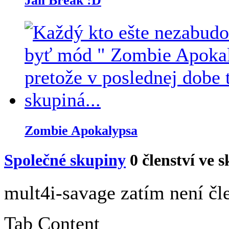
Jail Break :D
Zombie Apokalypsa
Společné skupiny
0
členství ve 
mult4i-savage zatím není čl
Tab Content