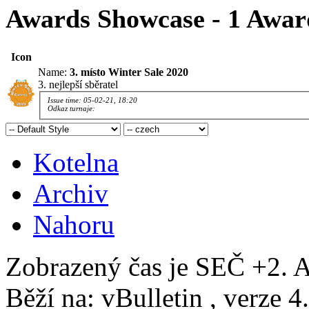
Awards Showcase - 1 Awar
Icon
Name:
3. místo Winter Sale 2020
3. nejlepší sběratel
Issue time: 05-02-21, 18:20
Odkaz turnaje:
Kotelna
Archiv
Nahoru
Zobrazený čas je SEČ +2. A
Běží na: vBulletin , verze 4