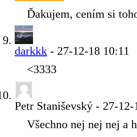
Ďakujem, cením si toho
darkkk
-
27-12-18
10:11
<3333
Petr Staniševský
-
27-12
Všechno nej nej nej a h