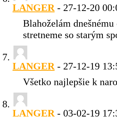
LANGER
-
27-12-20
00:
Blahoželám dnešnému o
stretneme so starým sp
LANGER
-
27-12-19
13:
Všetko najlepšie k nar
LANGER
-
03-02-19
17: