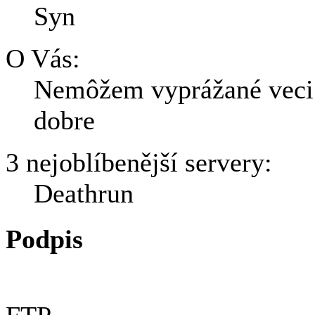
Syn
O Vás:
Nemôžem vyprážané veci 
dobre
3 nejoblíbenější servery:
Deathrun
Podpis