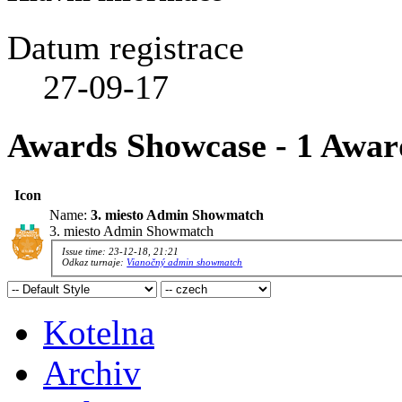
Datum registrace
27-09-17
Awards Showcase - 1 Awar
Icon
Name:
3. miesto Admin Showmatch
3. miesto Admin Showmatch
Issue time: 23-12-18, 21:21
Odkaz turnaje:
Vianočný admin showmatch
Kotelna
Archiv