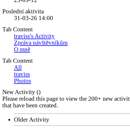
23-09-12
Poslední aktivita
31-03-26
14:00
Tab Content
traviss's Activity
Zpráva návštěvníkům
O mně
Tab Content
All
traviss
Photos
New Activity (
)
Please reload this page to view the 200+ new activi
that have been created.
Older Activity