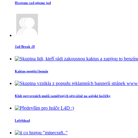
Hrajeme cod pijeme jod
Jail Break :D
Kaktus popijící benzín
Klub perverzních mužů zaměřených převážně na asijské kočičky
Left4dead