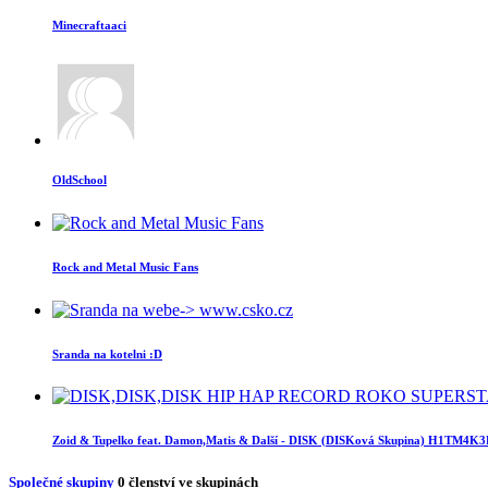
Minecraftaaci
OldSchool
Rock and Metal Music Fans
Sranda na kotelni :D
Zoid & Tupelko feat. Damon,Matis & Další - DISK (DISKová Skupina) H1TM4K
Společné skupiny
0
členství ve skupinách