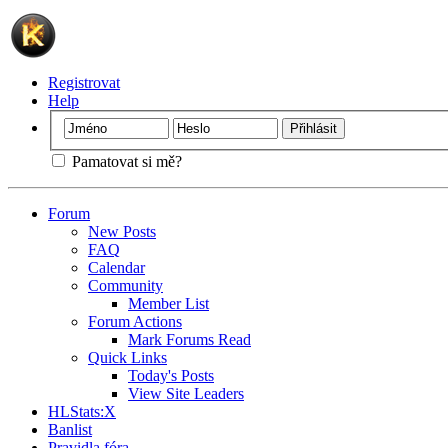
Registrovat
Help
Pamatovat si mě?
Forum
New Posts
FAQ
Calendar
Community
Member List
Forum Actions
Mark Forums Read
Quick Links
Today's Posts
View Site Leaders
HLStats:X
Banlist
Pravidla fóra