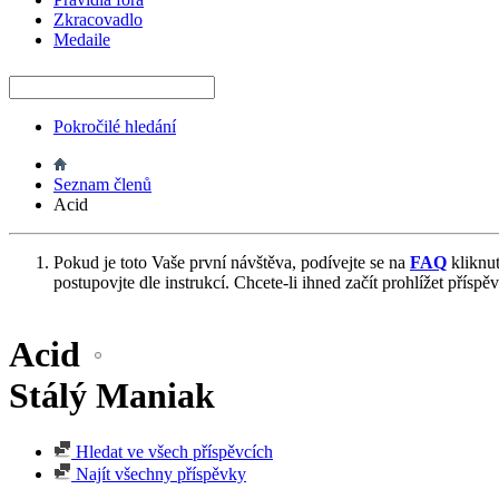
Zkracovadlo
Medaile
Pokročilé hledání
Seznam členů
Acid
Pokud je toto Vaše první návštěva, podívejte se na
FAQ
kliknu
postupovjte dle instrukcí. Chcete-li ihned začít prohlížet příspě
Acid
Stálý Maniak
Hledat ve všech příspěvcích
Najít všechny příspěvky