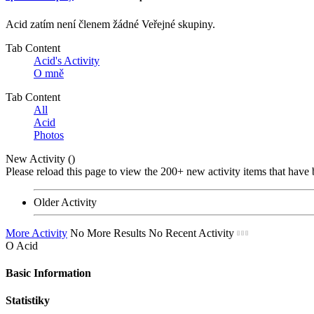
Acid zatím není členem žádné Veřejné skupiny.
Tab Content
Acid's Activity
O mně
Tab Content
All
Acid
Photos
New Activity (
)
Please reload this page to view the 200+ new activity items that have 
Older Activity
More Activity
No More Results
No Recent Activity
O Acid
Basic Information
Statistiky