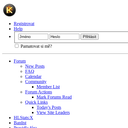
Registrovat
Help
Pamatovat si mě?
Forum
New Posts
FAQ
Calendar
Community
Member List
Forum Actions
Mark Forums Read
Quick Links
Today's Posts
View Site Leaders
HLStats:X
Banlist
Pravidla fóra