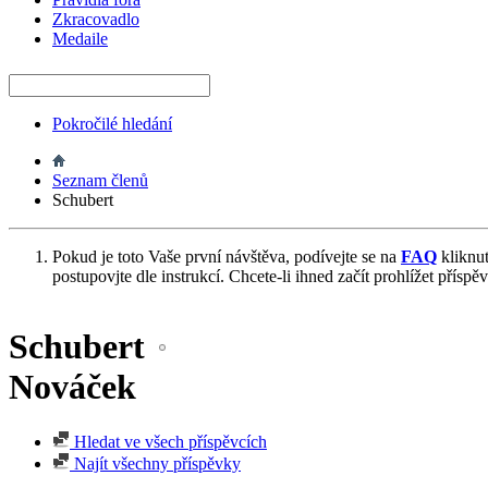
Zkracovadlo
Medaile
Pokročilé hledání
Seznam členů
Schubert
Pokud je toto Vaše první návštěva, podívejte se na
FAQ
kliknu
postupovjte dle instrukcí. Chcete-li ihned začít prohlížet příspě
Schubert
Nováček
Hledat ve všech příspěvcích
Najít všechny příspěvky