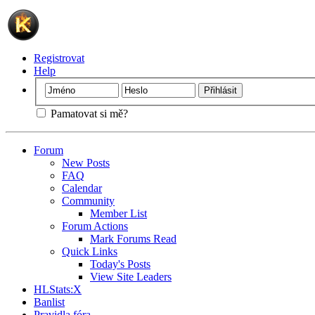
Registrovat
Help
Pamatovat si mě?
Forum
New Posts
FAQ
Calendar
Community
Member List
Forum Actions
Mark Forums Read
Quick Links
Today's Posts
View Site Leaders
HLStats:X
Banlist
Pravidla fóra