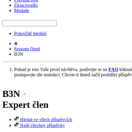
Zkracovadlo
Medaile
Pokročilé hledání
Seznam členů
B3N
Pokud je toto Vaše první návštěva, podívejte se na
FAQ
kliknu
postupovjte dle instrukcí. Chcete-li ihned začít prohlížet příspě
B3N
Expert člen
Hledat ve všech příspěvcích
Najít všechny příspěvky