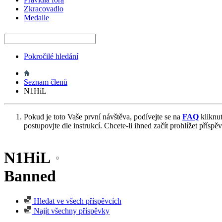
Zkracovadlo
Medaile
Pokročilé hledání
Seznam členů
N1HiL
Pokud je toto Vaše první návštěva, podívejte se na
FAQ
kliknu
postupovjte dle instrukcí. Chcete-li ihned začít prohlížet příspě
N1HiL
Banned
Hledat ve všech příspěvcích
Najít všechny příspěvky