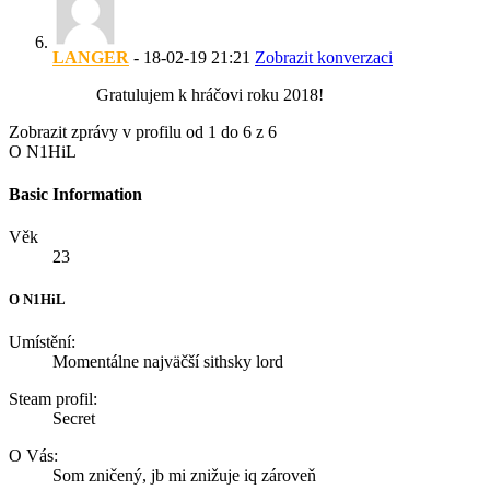
LANGER
-
18-02-19
21:21
Zobrazit konverzaci
Gratulujem k hráčovi roku 2018!
Zobrazit zprávy v profilu od 1 do
6
z
6
O N1HiL
Basic Information
Věk
23
O N1HiL
Umístění:
Momentálne najväčší sithsky lord
Steam profil:
Secret
O Vás:
Som zničený, jb mi znižuje iq zároveň