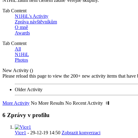
N1HiL zatím není členem žádné Veřejné skupiny.
Tab Content
N1HiL's Activity
Zpráva návštěvníkům
O mně
Awards
Tab Content
All
N1HiL
Photos
New Activity (
)
Please reload this page to view the 200+ new activity items that have 
Older Activity
More Activity
No More Results
No Recent Activity
6
Zprávy v profilu
Vice1
-
29-12-19
14:50
Zobrazit konverzaci