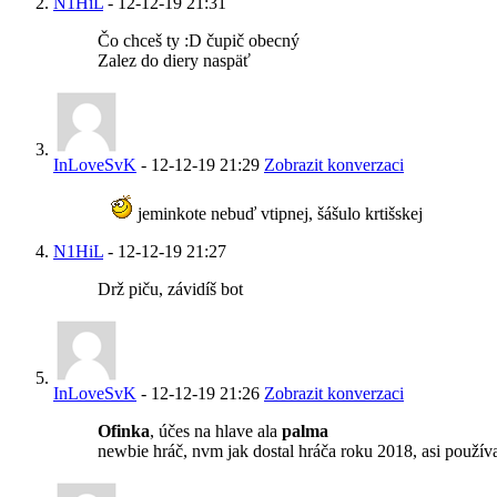
N1HiL
-
12-12-19
21:31
Čo chceš ty :D čupič obecný
Zalez do diery naspäť
InLoveSvK
-
12-12-19
21:29
Zobrazit konverzaci
jeminkote nebuď vtipnej, šášulo krtišskej
N1HiL
-
12-12-19
21:27
Drž piču, závidíš bot
InLoveSvK
-
12-12-19
21:26
Zobrazit konverzaci
Ofinka
, účes na hlave ala
palma
newbie hráč, nvm jak dostal hráča roku 2018, asi použív