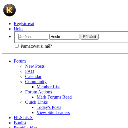
Registrovat
Help
Pamatovat si mě?
Forum
New Posts
FAQ
Calendar
Community
Member List
Forum Actions
Mark Forums Read
Quick Links
Today's Posts
View Site Leaders
HLStats:X
Banlist
Pravidla fóra