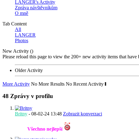
LANGER's Activity
Zpráva návštěvníkům
O mně
Tab Content
All
LANGER
Photos
New Activity (
)
Please reload this page to view the 200+ new activity items that have 
Older Activity
More Activity
No More Results
No Recent Activity
48
Zprávy v profilu
Britny
-
08-02-24
13:48
Zobrazit konverzaci
Všechno nejlepší