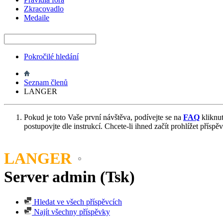
Zkracovadlo
Medaile
Pokročilé hledání
Seznam členů
LANGER
Pokud je toto Vaše první návštěva, podívejte se na
FAQ
kliknu
postupovjte dle instrukcí. Chcete-li ihned začít prohlížet příspě
LANGER
Server admin (Tsk)
Hledat ve všech příspěvcích
Najít všechny příspěvky