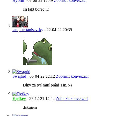
Hybrid
-
07-06-22
17:49
Zobrazit konverzaci
Jsi fakt borec :D
iampetrstanisevsky
-
22-04-22
20:39
Swagrid
-
05-04-22
22:12
Zobrazit konverzaci
Díky za tvé milé přání Tsk. :-)
Ejefkey
-
27-12-21
14:52
Zobrazit konverzaci
dakujem