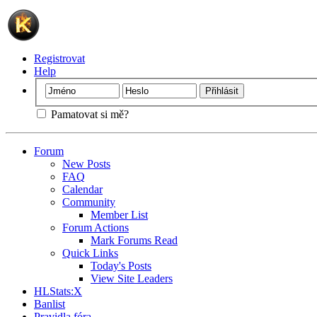
Registrovat
Help
Pamatovat si mě?
Forum
New Posts
FAQ
Calendar
Community
Member List
Forum Actions
Mark Forums Read
Quick Links
Today's Posts
View Site Leaders
HLStats:X
Banlist
Pravidla fóra