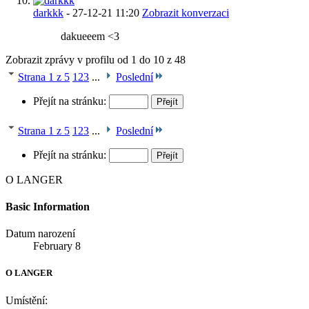
darkkk
-
27-12-21
11:20
Zobrazit konverzaci
dakueeem <3
Zobrazit zprávy v profilu od 1 do
10
z
48
Strana 1 z 5
1
2
3
...
Poslední
Přejít na stránku:
Strana 1 z 5
1
2
3
...
Poslední
Přejít na stránku:
O LANGER
Basic Information
Datum narození
February 8
O LANGER
Umístění: