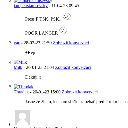
iampetrstanisevsky
-
11-04-23
09:45
Press F TSK, PSK..
POOR LANGER
vac
-
28-02-23
21:50
Zobrazit konverzaci
+Rep
Milk
-
26-01-23
21:04
Zobrazit konverzaci
Dekuji :)
Thradak
-
20-01-23
15:00
Zobrazit konverzaci
Jasné že žijem, len som si išiel zabehať pred 2 rokmi a a