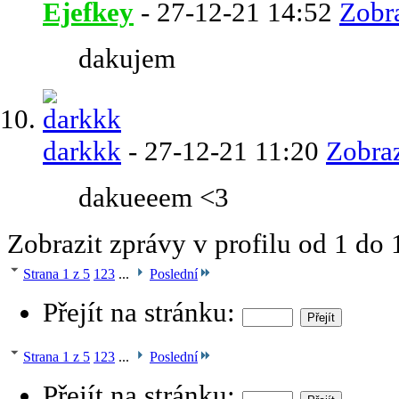
Ejefkey
-
27-12-21
14:52
Zobra
dakujem
darkkk
-
27-12-21
11:20
Zobraz
dakueeem <3
Zobrazit zprávy v profilu od 1 do
Strana 1 z 5
1
2
3
...
Poslední
Přejít na stránku:
Strana 1 z 5
1
2
3
...
Poslední
Přejít na stránku: