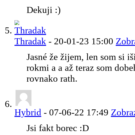
Dekuji :)
Thradak
-
20-01-23
15:00
Zobr
Jasné že žijem, len som si i
rokmi a a až teraz som dobe
rovnako rath.
Hybrid
-
07-06-22
17:49
Zobra
Jsi fakt borec :D