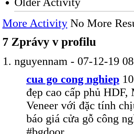
Older Activity
More Activity
No More Resu
7
Zprávy v profilu
nguyennam
-
07-12-19
08
cua go cong nghiep
10
đẹp cao cấp phủ HDF,
Veneer với đặc tính ch
báo giá cửa gỗ công n
#bgdoor