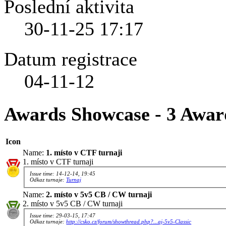
Poslední aktivita
30-11-25
17:17
Datum registrace
04-11-12
Awards Showcase - 3 Awar
Icon
Name:
1. místo v CTF turnaji
1. místo v CTF turnaji
Issue time: 14-12-14, 19:45
Odkaz turnaje:
Turnaj
Name:
2. místo v 5v5 CB / CW turnaji
2. místo v 5v5 CB / CW turnaji
Issue time: 29-03-15, 17:47
Odkaz turnaje:
http://csko.cz/forum/showthread.php?...aj-5v5-Classic