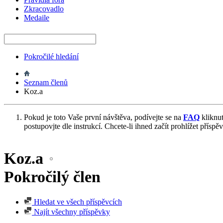
Zkracovadlo
Medaile
Pokročilé hledání
Seznam členů
Koz.a
Pokud je toto Vaše první návštěva, podívejte se na
FAQ
kliknu
postupovjte dle instrukcí. Chcete-li ihned začít prohlížet příspě
Koz.a
Pokročilý člen
Hledat ve všech příspěvcích
Najít všechny příspěvky