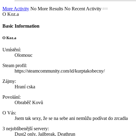
More Activity
No More Results
No Recent Activity
O Koz.a
Basic Information
O Koz.a
Umístění:
Olomouc
Steam profil:
https://steamcommunity.com/id/kurptakobecny/
Zájmy:
Hraní cska
Povolání:
Obraběč Kovů
O Vás:
Jsem tak sexy, že se na sebe ani nemůžu podívat do zrcadla
3 nejoblíbenější servery:
Dust2 only, Jailbreak, Deathrun