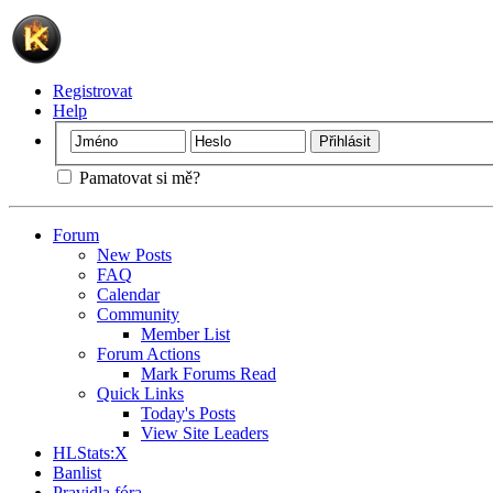
Registrovat
Help
Pamatovat si mě?
Forum
New Posts
FAQ
Calendar
Community
Member List
Forum Actions
Mark Forums Read
Quick Links
Today's Posts
View Site Leaders
HLStats:X
Banlist
Pravidla fóra