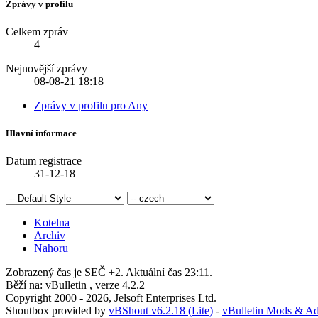
Zprávy v profilu
Celkem zpráv
4
Nejnovější zprávy
08-08-21
18:18
Zprávy v profilu pro Any
Hlavní informace
Datum registrace
31-12-18
Kotelna
Archiv
Nahoru
Zobrazený čas je SEČ +2. Aktuální čas
23:11
.
Běží na: vBulletin , verze 4.2.2
Copyright 2000 - 2026, Jelsoft Enterprises Ltd.
Shoutbox provided by
vBShout v6.2.18 (Lite)
-
vBulletin Mods & A