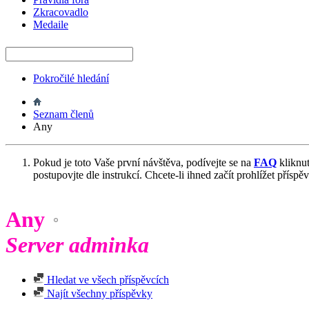
Zkracovadlo
Medaile
Pokročilé hledání
Seznam členů
Any
Pokud je toto Vaše první návštěva, podívejte se na
FAQ
kliknu
postupovjte dle instrukcí. Chcete-li ihned začít prohlížet příspě
Any
Server adminka
Hledat ve všech příspěvcích
Najít všechny příspěvky