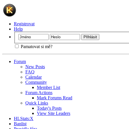
Registrovat
Help
Pamatovat si mě?
Forum
New Posts
FAQ
Calendar
Community
Member List
Forum Actions
Mark Forums Read
Quick Links
Today's Posts
View Site Leaders
HLStats:X
Banlist
Pravidla fóra