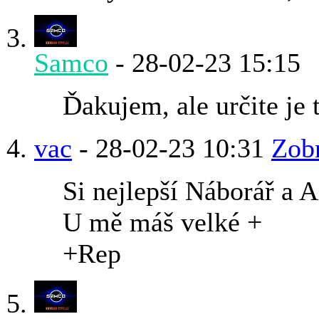
Samco
-
28-02-23
15:15
Ďakujem, ale určite je t
vac
-
28-02-23
10:31
Zobr
Si nejlepší Náborář a
U mě máš velké +
+Rep