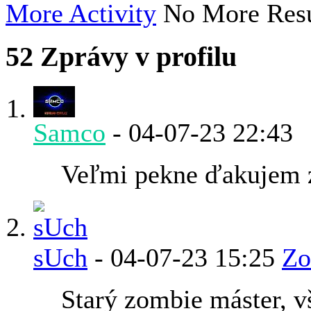
More Activity
No More Resu
52
Zprávy v profilu
Samco
-
04-07-23
22:43
Veľmi pekne ďakujem za
sUch
-
04-07-23
15:25
Zo
Starý zombie máster, 