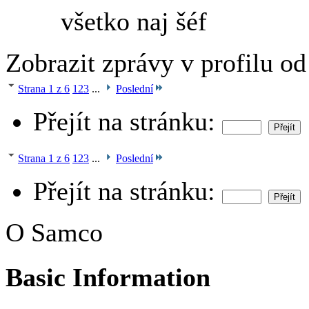
všetko naj šéf
Zobrazit zprávy v profilu o
Strana 1 z 6
1
2
3
...
Poslední
Přejít na stránku:
Strana 1 z 6
1
2
3
...
Poslední
Přejít na stránku:
O Samco
Basic Information