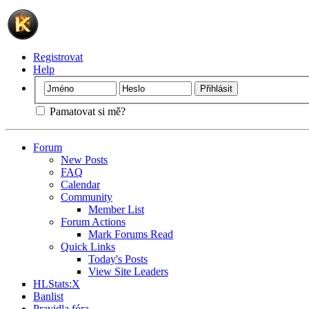
Registrovat
Help
Pamatovat si mě?
Forum
New Posts
FAQ
Calendar
Community
Member List
Forum Actions
Mark Forums Read
Quick Links
Today's Posts
View Site Leaders
HLStats:X
Banlist
Pravidla fóra