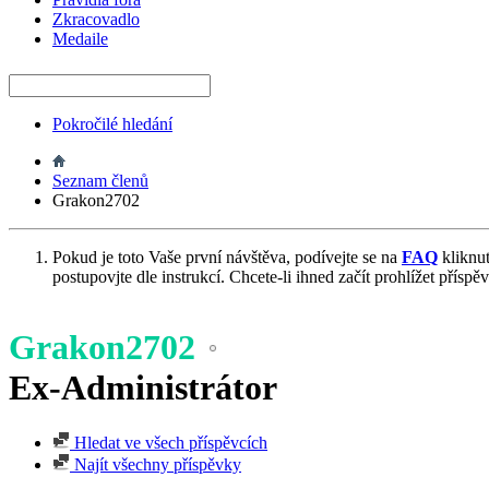
Zkracovadlo
Medaile
Pokročilé hledání
Seznam členů
Grakon2702
Pokud je toto Vaše první návštěva, podívejte se na
FAQ
kliknu
postupovjte dle instrukcí. Chcete-li ihned začít prohlížet příspě
Grakon2702
Ex-Administrátor
Hledat ve všech příspěvcích
Najít všechny příspěvky