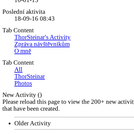
10-01-13
Poslední aktivita
18-09-16
08:43
Tab Content
ThorSteinar's Activity
Zpráva návštěvníkům
O mně
Tab Content
All
ThorSteinar
Photos
New Activity (
)
Please reload this page to view the 200+ new activi
that have been created.
Older Activity