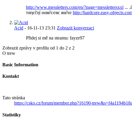
http://www.messletters.com/en/?page=messlettersxxl
... 
тαηєčηí нαя∂cσяє яα∂ισ
http://hardcore.easy-objects.com
Acid
-
16-11-13
23:31
Zobrazit konverzaci
Přidej si mě na steamu: fayze97
Zobrazit zprávy v profilu od 1 do
2
z
2
O trew
Basic Information
Kontakt
Tato stránka
https://csko.cz/forum/member.php?16190-trew&s=f4a1194b1
Statistiky