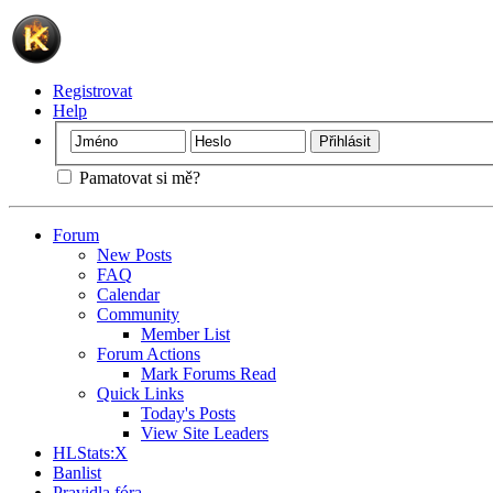
Registrovat
Help
Pamatovat si mě?
Forum
New Posts
FAQ
Calendar
Community
Member List
Forum Actions
Mark Forums Read
Quick Links
Today's Posts
View Site Leaders
HLStats:X
Banlist
Pravidla fóra