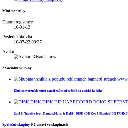
Mini statistiky
Datum registrace
10-01-13
Poslední aktivita
10-07-22
09:37
Avatar
2
Sociální skupiny
Klub perverzních mužů zaměřených převážně na asijské kočičky
Zoid & Tupelko feat. Damon,Matis & Další - DISK (DISKová Skupina) H1TM4K
Společné skupiny
0
členství ve skupinách