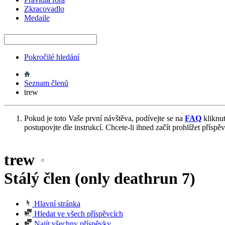
Zkracovadlo
Medaile
Pokročilé hledání
Seznam členů
trew
Pokud je toto Vaše první návštěva, podívejte se na
FAQ
kliknu
postupovjte dle instrukcí. Chcete-li ihned začít prohlížet příspě
trew
Stálý člen (only deathrun 7)
Hlavní stránka
Hledat ve všech příspěvcích
Najít všechny příspěvky