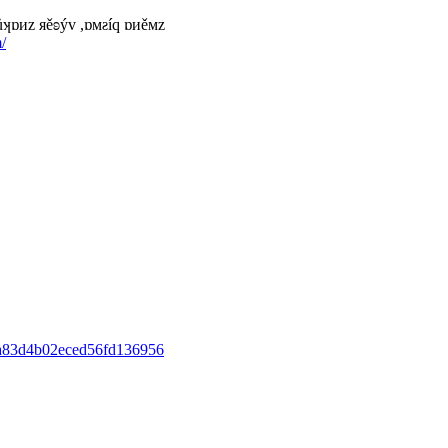
,ůʞɒиz яěʚýv ,ɒмƨíq ɒиěмz
/
8a83d4b02eced56fd136956