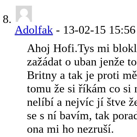
Adolfak
-
13-02-15
15:56
Ahoj Hofi.Tys mi blokl
zažádat o uban jenže t
Britny a tak je proti 
tomu že si říkám co si 
nelíbí a nejvíc jí štv
se s ní bavím, tak pora
ona mi ho nezruší.