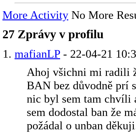
More Activity
No More Resu
27
Zprávy v profilu
mafianLP
-
22-04-21
10:
Ahoj všichni mi radili 
BAN bez důvodně prí 
nic byl sem tam chvíli 
sem dodostal ban že m
požádal o unban děkuji