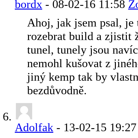
bordx
-
08-02-16
11:58
Z
Ahoj, jak jsem psal, je
rozebrat build a zjisti
tunel, tunely jsou nav
nemohl kušovat z jiné
jiný kemp tak by vlast
bezdůvodně.
Adolfak
-
13-02-15
19:27