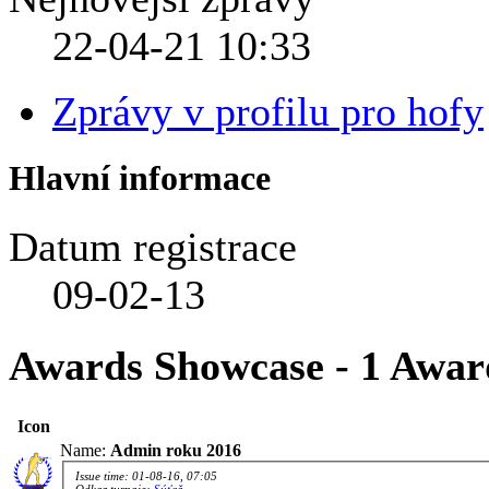
22-04-21
10:33
Zprávy v profilu pro hofy
Hlavní informace
Datum registrace
09-02-13
Awards Showcase - 1 Awar
Icon
Name:
Admin roku 2016
Issue time: 01-08-16, 07:05
Odkaz turnaje:
Súťaž