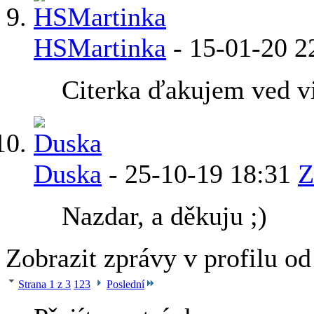
HSMartinka
-
15-01-20
2
Citerka ďakujem ved vi
Duska
-
25-10-19
18:31
Z
Nazdar, a děkuju ;)
Zobrazit zprávy v profilu o
Strana 1 z 3
1
2
3
Poslední