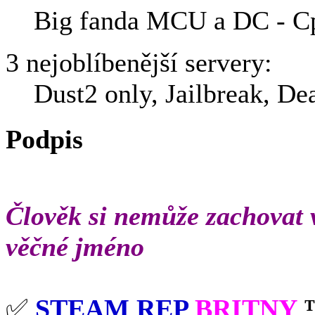
Big fanda MCU a DC - Cp
3 nejoblíbenější servery:
Dust2 only, Jailbreak, De
Podpis
Člověk si nemůže zachovat v
věčné jméno
✅
STEAM REP
BRITNY