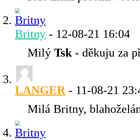
Britny
-
12-08-21
16:04
Milý
Tsk
- děkuju za p
LANGER
-
11-08-21
23:
Milá Britny, blahoželá