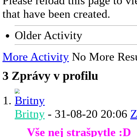
Please reload this page to v
that have been created.
Older Activity
More Activity
No More Resu
3
Zprávy v profilu
Britny
-
31-08-20
20:06
Z
Vše nej strašpytle :D