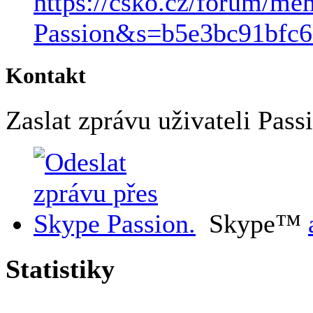
https://csko.cz/forum/m
Passion&s=b5e3bc91bfc
Kontakt
Zaslat zprávu uživateli Passi
Skype™
Statistiky