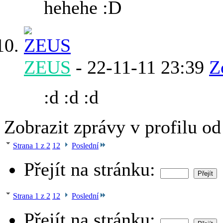
hehehe :D
ZEUS
-
22-11-11
23:39
Z
:d :d :d
Zobrazit zprávy v profilu o
Strana 1 z 2
1
2
Poslední
Přejít na stránku:
Strana 1 z 2
1
2
Poslední
Přejít na stránku: