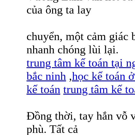
của ông ta lay
chuyển, một cảm giác b
nhanh chóng lùi lại.
trung tâm kế toán tại n
bắc ninh
,
học kế toán ở
kế toán
trung tâm kế t
Đồng thời, tay hắn vỗ v
phù. Tất cả