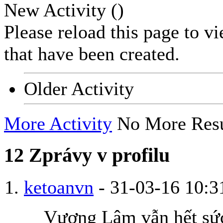
New Activity (
)
Please reload this page to v
that have been created.
Older Activity
More Activity
No More Resu
12
Zprávy v profilu
ketoanvn
-
31-03-16
10:3
Vương Lâm vẫn hết sức 