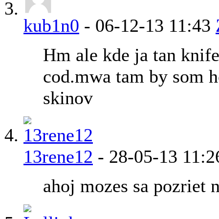
kub1n0
-
06-12-13
11:43
Hm ale kde ja tan knif
cod.mwa tam by som ho
skinov
13rene12
-
28-05-13
11:2
ahoj mozes sa pozriet 