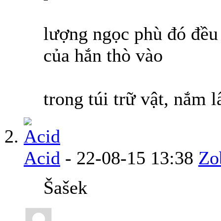
lượng ngọc phù đó đều 
của hắn thò vào
trong túi trữ vật, nắm 
Acid
-
22-08-15
13:38
Zo
Šašek