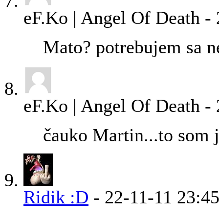
eF.Ko | Angel Of Death
-
Mato? potrebujem sa ne
eF.Ko | Angel Of Death
-
čauko Martin...to som
Ridik :D
-
22-11-11
23:4