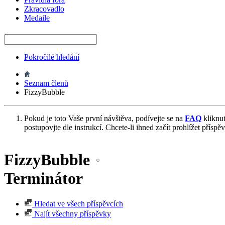
Zkracovadlo
Medaile
Pokročilé hledání
Seznam členů
FizzyBubble
Pokud je toto Vaše první návštěva, podívejte se na
FAQ
kliknu
postupovjte dle instrukcí. Chcete-li ihned začít prohlížet příspě
FizzyBubble
Terminátor
Hledat ve všech příspěvcích
Najít všechny příspěvky