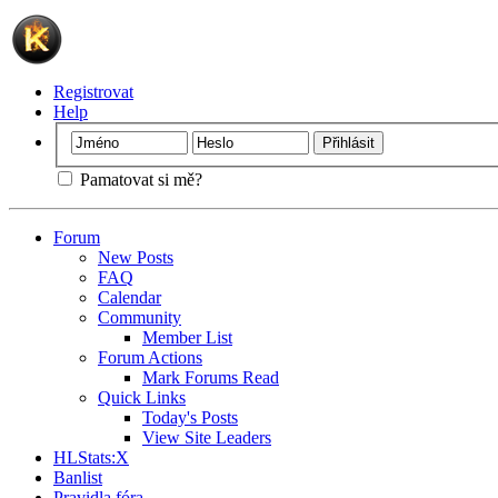
Registrovat
Help
Pamatovat si mě?
Forum
New Posts
FAQ
Calendar
Community
Member List
Forum Actions
Mark Forums Read
Quick Links
Today's Posts
View Site Leaders
HLStats:X
Banlist
Pravidla fóra