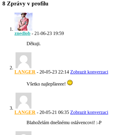
8
Zprávy v profilu
znedlob
-
21-06-23
19:59
Děkuji.
LANGER
-
20-05-23
22:14
Zobrazit konverzaci
Všetko najlepšieeee!
LANGER
-
20-05-21
06:35
Zobrazit konverzaci
Blahoželám dnešnému oslávencovi! :-P