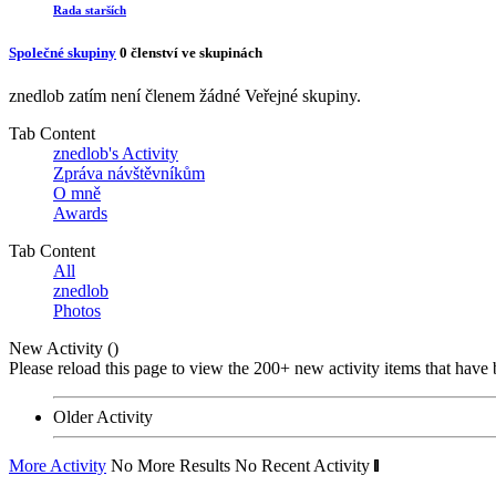
Rada starších
Společné skupiny
0
členství ve skupinách
znedlob zatím není členem žádné Veřejné skupiny.
Tab Content
znedlob's Activity
Zpráva návštěvníkům
O mně
Awards
Tab Content
All
znedlob
Photos
New Activity (
)
Please reload this page to view the 200+ new activity items that have 
Older Activity
More Activity
No More Results
No Recent Activity