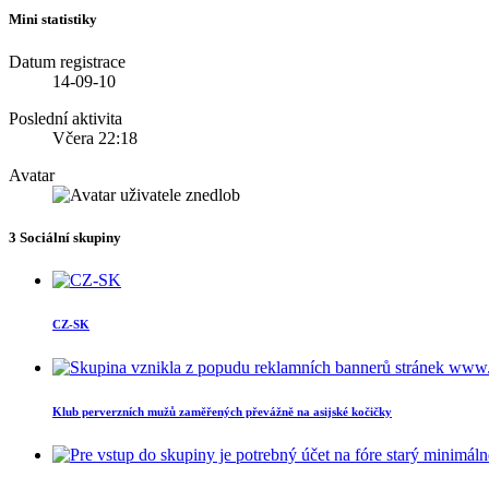
Mini statistiky
Datum registrace
14-09-10
Poslední aktivita
Včera
22:18
Avatar
3
Sociální skupiny
CZ-SK
Klub perverzních mužů zaměřených převážně na asijské kočičky