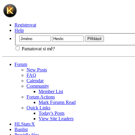
Registrovat
Help
Pamatovat si mě?
Forum
New Posts
FAQ
Calendar
Community
Member List
Forum Actions
Mark Forums Read
Quick Links
Today's Posts
View Site Leaders
HLStats:X
Banlist
Pravidla fóra