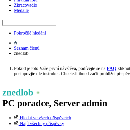
Zkracovadlo
Medaile
Pokročilé hledání
Seznam členů
znedlob
Pokud je toto Vaše první návštěva, podívejte se na
FAQ
kliknu
postupovjte dle instrukcí. Chcete-li ihned začít prohlížet příspě
znedlob
PC poradce, Server admin
Hledat ve všech příspěvcích
Najít všechny příspěvky