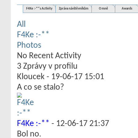
F4Ke :-**'s Activity
Zpráva návštěvníkům
O mně
Awards
All
F4Ke :-**
Photos
No Recent Activity
3
Zprávy v profilu
Kloucek
-
19-06-17
15:01
A co se stalo?
F4Ke :-**
-
12-06-17
21:37
Bol no.