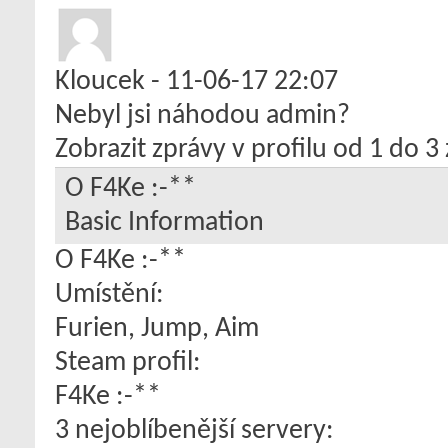
Kloucek
-
11-06-17
22:07
Nebyl jsi náhodou admin?
Zobrazit zprávy v profilu od 1 do
3
O F4Ke :-**
Basic Information
O F4Ke :-**
Umístění:
Furien, Jump, Aim
Steam profil:
F4Ke :-**
3 nejoblíbenější servery: