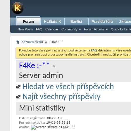
Forum
HLStats:X
Banlist
Pravidla fóra
Zkraco
New Posts
FAQ
Calendar
Community
Forum Actions
Quick Links
Seznam členů
F4Ke :-**
Pokud je toto Vaše první návštěva, podívejte se na
FAQ
kliknutím na výše uve
odkaz pro registraci a postupovjte dle instrukcí. Chcete-li ihned začít prohlížet
F4Ke :-**
Server admin
Hledat ve všech příspěvcích
Najít všechny příspěvky
Mini statistiky
Datum registrace
08-08-13
Poslední aktivita
19-01-26
21:13
Avatar