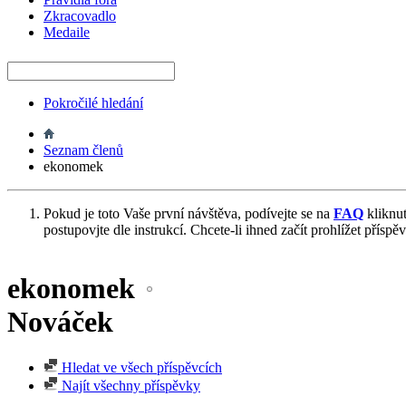
Zkracovadlo
Medaile
Pokročilé hledání
Seznam členů
ekonomek
Pokud je toto Vaše první návštěva, podívejte se na
FAQ
kliknu
postupovjte dle instrukcí. Chcete-li ihned začít prohlížet příspě
ekonomek
Nováček
Hledat ve všech příspěvcích
Najít všechny příspěvky