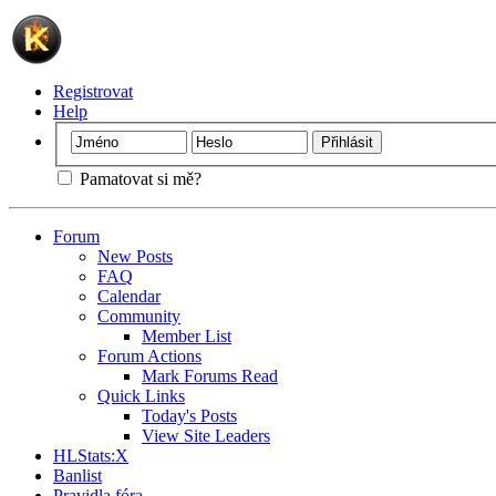
Registrovat
Help
Pamatovat si mě?
Forum
New Posts
FAQ
Calendar
Community
Member List
Forum Actions
Mark Forums Read
Quick Links
Today's Posts
View Site Leaders
HLStats:X
Banlist
Pravidla fóra