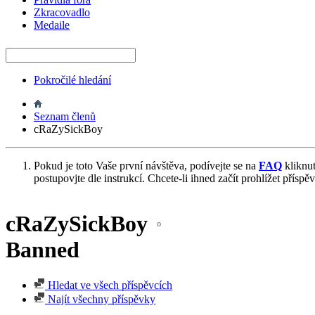
Zkracovadlo
Medaile
Pokročilé hledání
Seznam členů
cRaZySickBoy
Pokud je toto Vaše první návštěva, podívejte se na
FAQ
kliknu
postupovjte dle instrukcí. Chcete-li ihned začít prohlížet příspě
cRaZySickBoy
Banned
Hledat ve všech příspěvcích
Najít všechny příspěvky