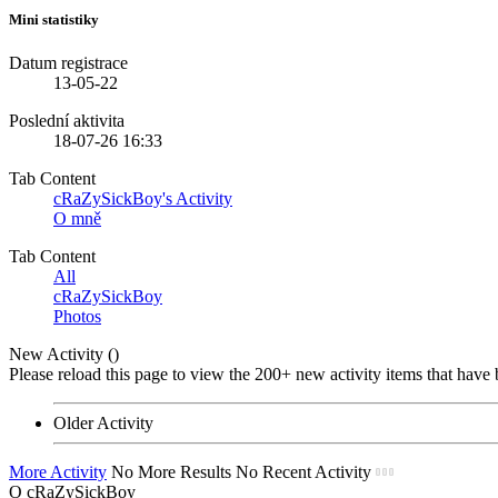
Mini statistiky
Datum registrace
13-05-22
Poslední aktivita
18-07-26
16:33
Tab Content
cRaZySickBoy's Activity
O mně
Tab Content
All
cRaZySickBoy
Photos
New Activity (
)
Please reload this page to view the 200+ new activity items that have 
Older Activity
More Activity
No More Results
No Recent Activity
O cRaZySickBoy