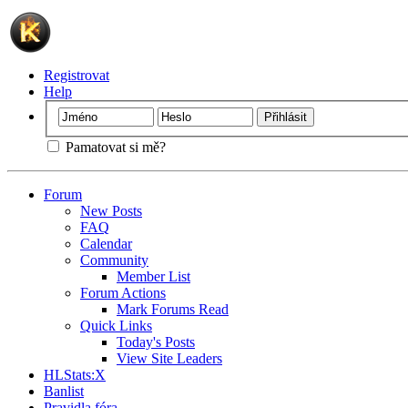
Registrovat
Help
Pamatovat si mě?
Forum
New Posts
FAQ
Calendar
Community
Member List
Forum Actions
Mark Forums Read
Quick Links
Today's Posts
View Site Leaders
HLStats:X
Banlist
Pravidla fóra