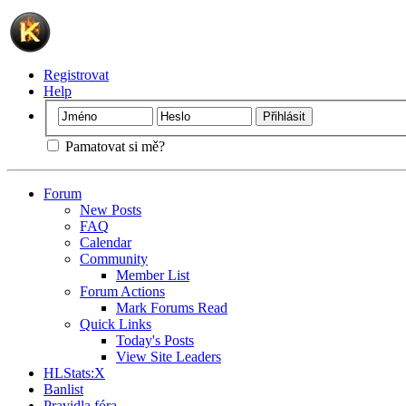
Registrovat
Help
Pamatovat si mě?
Forum
New Posts
FAQ
Calendar
Community
Member List
Forum Actions
Mark Forums Read
Quick Links
Today's Posts
View Site Leaders
HLStats:X
Banlist
Pravidla fóra