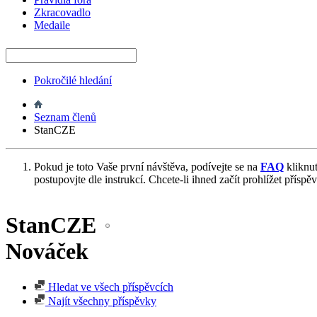
Zkracovadlo
Medaile
Pokročilé hledání
Seznam členů
StanCZE
Pokud je toto Vaše první návštěva, podívejte se na
FAQ
kliknu
postupovjte dle instrukcí. Chcete-li ihned začít prohlížet příspě
StanCZE
Nováček
Hledat ve všech příspěvcích
Najít všechny příspěvky