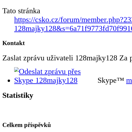
Tato stránka
https://csko.cz/forum/member.php?23
128majky128&s=6a71f9773fd70f991
Kontakt
Zaslat zprávu uživateli 128majky128 Za po
Skype™
m
Statistiky
Celkem příspěvků