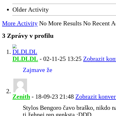
Older Activity
More Activity
No More Results
No Recent Ac
3
Zprávy v profilu
DLDLDL
-
02-11-25
13:25
Zobrazit kon
Zajmave že
Zenith
-
18-09-23
21:48
Zobrazit konver
Stylos Bengoro čavo braško, nikdo n
ti žehnej rep genksta :DDD