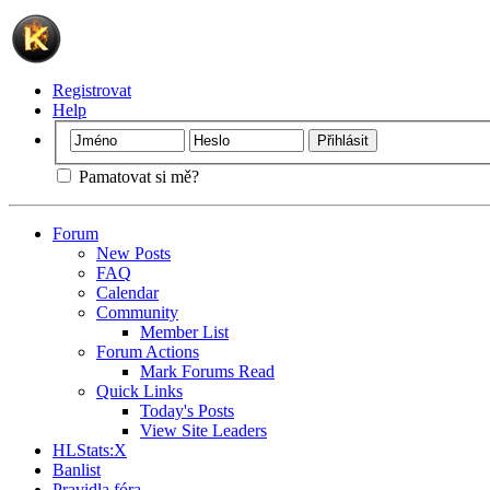
Registrovat
Help
Pamatovat si mě?
Forum
New Posts
FAQ
Calendar
Community
Member List
Forum Actions
Mark Forums Read
Quick Links
Today's Posts
View Site Leaders
HLStats:X
Banlist
Pravidla fóra