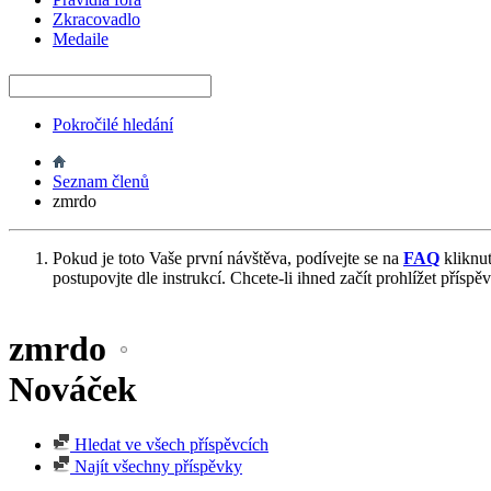
Zkracovadlo
Medaile
Pokročilé hledání
Seznam členů
zmrdo
Pokud je toto Vaše první návštěva, podívejte se na
FAQ
kliknu
postupovjte dle instrukcí. Chcete-li ihned začít prohlížet příspě
zmrdo
Nováček
Hledat ve všech příspěvcích
Najít všechny příspěvky