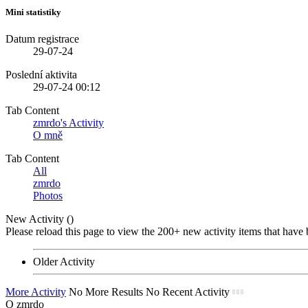
Mini statistiky
Datum registrace
29-07-24
Poslední aktivita
29-07-24
00:12
Tab Content
zmrdo's Activity
O mně
Tab Content
All
zmrdo
Photos
New Activity (
)
Please reload this page to view the 200+ new activity items that have 
Older Activity
More Activity
No More Results
No Recent Activity
O zmrdo