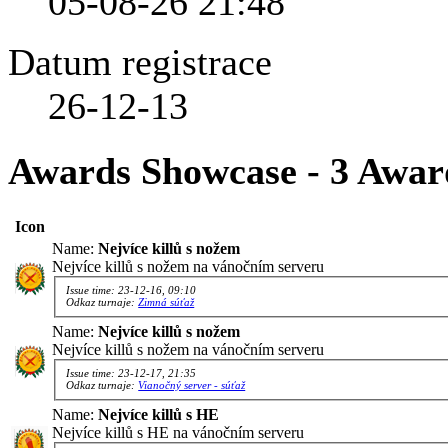
05-08-26
21:48
Datum registrace
26-12-13
Awards Showcase - 3 Awar
Icon
Name:
Nejvíce killů s nožem
Nejvíce killů s nožem na vánočním serveru
Issue time: 23-12-16, 09:10
Odkaz turnaje:
Zimná súťaž
Name:
Nejvíce killů s nožem
Nejvíce killů s nožem na vánočním serveru
Issue time: 23-12-17, 21:35
Odkaz turnaje:
Vianočný server - súťaž
Name:
Nejvíce killů s HE
Nejvíce killů s HE na vánočním serveru