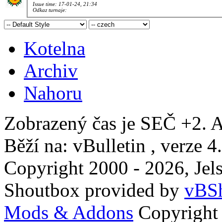
Issue time: 17-01-24, 21:34
Odkaz turnaje:
Kotelna
Archiv
Nahoru
Zobrazený čas je SEČ +2. A
Běží na: vBulletin , verze 4
Copyright 2000 - 2026, Jels
Shoutbox provided by
vBSh
Mods & Addons
Copyright