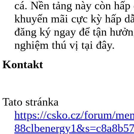
cá. Nền tảng này còn hấp
khuyến mãi cực kỳ hấp d
đăng ký ngay để tận hưởng
nghiệm thú vị tại đây.
Kontakt
Tato stránka
https://csko.cz/forum/m
88clbenergy1&s=c8a8b5