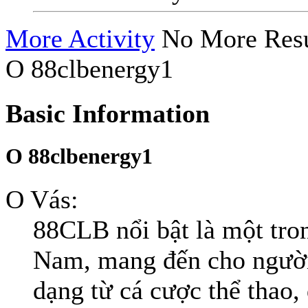
More Activity
No More Resu
O 88clbenergy1
Basic Information
O 88clbenergy1
O Vás:
88CLB nổi bật là một tron
Nam, mang đến cho người c
dạng từ cá cược thể thao, 