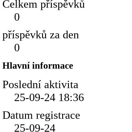
Celkem příspěvků
0
příspěvků za den
0
Hlavní informace
Poslední aktivita
25-09-24
18:36
Datum registrace
25-09-24