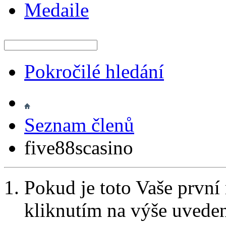
Medaile
Pokročilé hledání
Seznam členů
five88scasino
Pokud je toto Vaše první
kliknutím na výše uvede