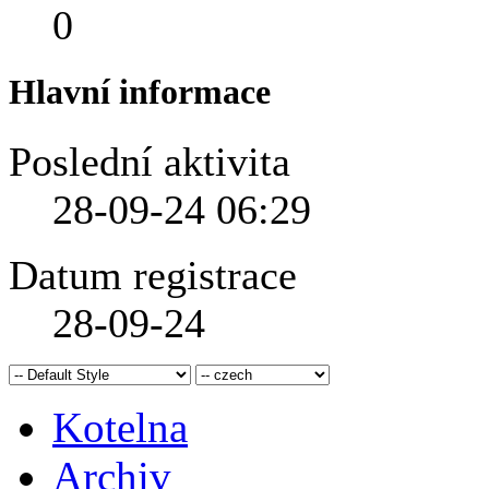
0
Hlavní informace
Poslední aktivita
28-09-24
06:29
Datum registrace
28-09-24
Kotelna
Archiv