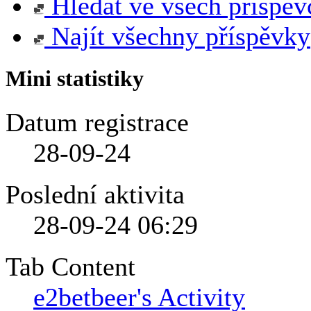
Hledat ve všech příspěv
Najít všechny příspěvky
Mini statistiky
Datum registrace
28-09-24
Poslední aktivita
28-09-24
06:29
Tab Content
e2betbeer's Activity