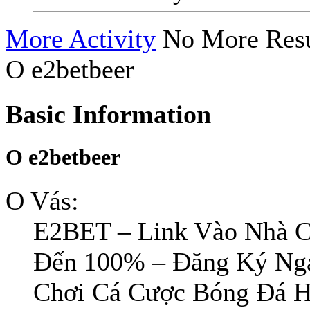
More Activity
No More Resu
O e2betbeer
Basic Information
O e2betbeer
O Vás:
E2BET – Link Vào Nhà C
Đến 100% – Đăng Ký Nga
Chơi Cá Cược Bóng Đá H