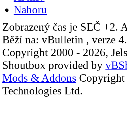
Nahoru
Zobrazený čas je SEČ +2. A
Běží na: vBulletin , verze 4
Copyright 2000 - 2026, Jels
Shoutbox provided by
vBSh
Mods & Addons
Copyright
Technologies Ltd.