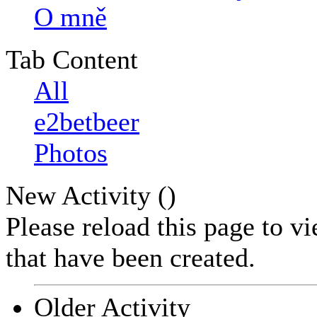
O mně
Tab Content
All
e2betbeer
Photos
New Activity (
)
Please reload this page to v
that have been created.
Older Activity