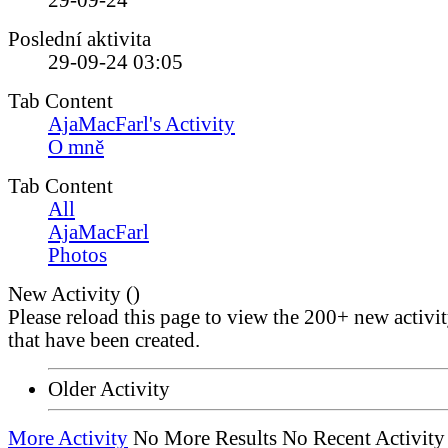
29-09-24
Poslední aktivita
29-09-24
03:05
Tab Content
AjaMacFarl's Activity
O mně
Tab Content
All
AjaMacFarl
Photos
New Activity (
)
Please reload this page to view the 200+ new activi
that have been created.
Older Activity
More Activity
No More Results
No Recent Activity