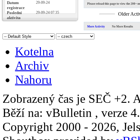
Datum
29-09-24
Please reload this page to view the 200+ ne
registrace
Poslední
29-09-24
07:35
Older Acti
aktivita
More Activity
No More Results
Kotelna
Archiv
Nahoru
Zobrazený čas je SEČ +2. A
Běží na: vBulletin , verze 4
Copyright 2000 - 2026, Jels