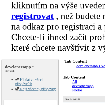
kliknutím na výše uvede
registrovat
, než budete 
na odkaz pro registraci a 
Chcete-li ihned začít pro
které chcete navštívit z v
Tab Content
developersapp's Act
developersapp
Nováček
Tab Content
Hledat ve všech
All
příspěvcích
developersapp
Najít všechny příspěvky
Photos
New Activity (
)